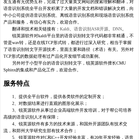
友互通有无优势互补，完成了过大量英文网站的搜索理解和翻译，对
语音识别系统全平台开发积累了大量的开发文档和错误解决文档，向
中小公司提供语音识别系统、离线语音识别系统和现场语音识别系统
产品和服务，有信心有实力，欢迎合作。
翻译和技术相关链接有：
Kaldi
、
语音识别ASR开源
、
DNN
。
锐英源软件对kaldi平台里的语音识别转文字代码都非常精通，不
管是wav转，还是在线TCP形式转，都进行过深入研究，相当于掌握
了语音识别转文字开源技术，里面主要和路径（术语）有关。另外对
TCP形式的数据处理有过产品化开发细节成功案例。
另外对于小型平台的语音识别转文字，锐英源软件擅长CMU
Sphinx的集成和产品化工作，欢迎合作。
服务特点
1、提供全平台软件，提供各类软件的定制开发；
2、对数据结果进行直观的图形化展示；
3、锐英源软件从事过企业高端软件开发培训，对于帮公司培养
高级的语音识别人才有保障；
4、锐英源软件有多方的技术来源，和国外开源团队有技术交
流，和郑州大学研究生部有技术合作；
5、锐英源软件对C和C++开发经验丰富，有20年开发经验，语音